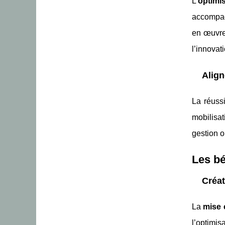
L’
optimi
accompagn
en œuvre
l’innovati
Align
La réussi
mobilisa
gestion o
Les bé
Créat
La
mise 
l’optimis