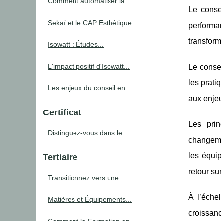
Comment automatiser la...
Le consei
Sekaï et le CAP Esthétique...
performa
transform
Isowatt : Études...
L'impact positif d'Isowatt...
Le consei
les prati
Les enjeux du conseil en...
aux enje
Certificat
Les prin
Distinguez-vous dans le...
changemen
les équip
Tertiaire
retour su
Transitionnez vers une...
À l’échel
Matières et Équipements...
croissanc