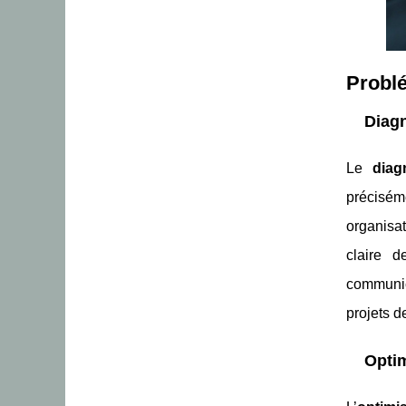
Problé
Diagn
Le
diag
précisém
organisat
claire 
communica
projets d
Optim