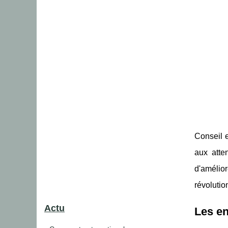
Conseil e
aux atte
d'amélio
révolutio
Actu
Les en