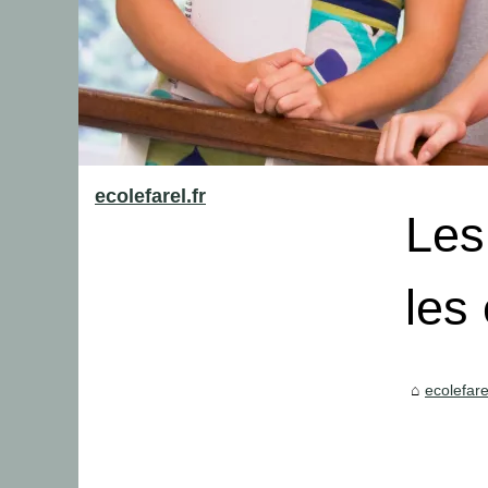
ecolefarel.fr
Les
les
ecolefarel