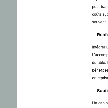
pour tran
coûts sup
souvent u
Renfo
Intégrer 
L’accomp
durable.
bénéfice
entrepris
Souti
Un cabine