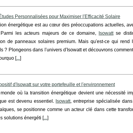
 Études Personnalisées pour Maximiser l'Efficacité Solaire
tion énergétique est au cœur des préoccupations actuelles, avec
. Parmi les acteurs majeurs de ce domaine,
Isowatt
se disti
lation de panneaux solaires premium. Mais qu'est-ce qui rend 
ls ? Plongeons dans l'univers d'Isowatt et découvrons comment 
ourquo [
...
]
positif d'Isowatt sur votre portefeuille et l'environnement
monde où la transition énergétique devient une nécessité imp
ue est devenu essentiel.
Isowatt
, entreprise spécialisée dans
taïques, se positionne comme un acteur clé dans cette transf
es solutions énergéti [
...
]