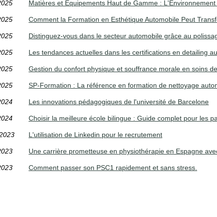
2025
Matières et Équipements Haut de Gamme : L'Environnement d
2025
Comment la Formation en Esthétique Automobile Peut Transf
2025
Distinguez-vous dans le secteur automobile grâce au polissage
2025
Les tendances actuelles dans les certifications en detailing a
2025
Gestion du confort physique et souffrance morale en soins de 
2025
SP-Formation : La référence en formation de nettoyage auto
2024
Les innovations pédagogiques de l'université de Barcelone
2024
Choisir la meilleure école bilingue : Guide complet pour les p
/2023
L'utilisation de Linkedin pour le recrutement
2023
Une carrière prometteuse en physiothérapie en Espagne av
2023
Comment passer son PSC1 rapidement et sans stress.