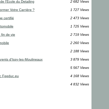
e l'École du Detailing
2 682 Views
ormer Votre Carrière ?
1 727 Views
 certifié
2 473 Views
utomobile
1 725 Views
fin de vie
2 719 Views
mobile
2 260 Views
2 188 Views
arents d'Issy-les-Moulineaux
3 879 Views
5 567 Views
ec Feeduc.eu
4 168 Views
4 832 Views