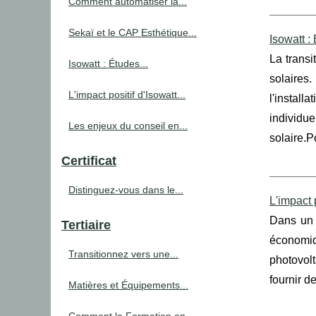
Comment automatiser la...
Sekaï et le CAP Esthétique...
Isowatt :
La transi
Isowatt : Études...
solaires
L'impact positif d'Isowatt...
l'instal
individue
Les enjeux du conseil en...
solaire.P
Certificat
Distinguez-vous dans le...
L'impact 
Dans un 
Tertiaire
économiq
Transitionnez vers une...
photovol
fournir d
Matières et Équipements...