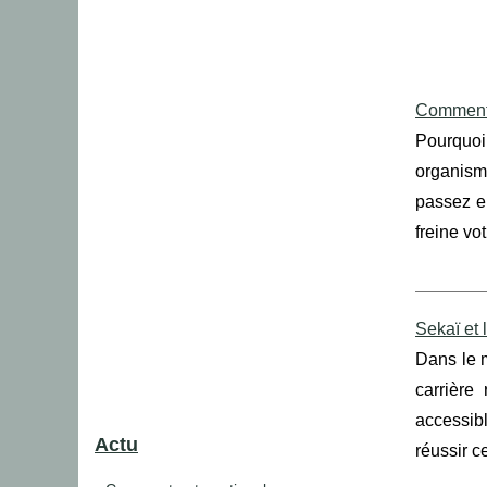
Comment 
Pourquoi 
organism
passez e
freine vo
Sekaï et 
Dans le m
carrière
accessib
Actu
réussir c