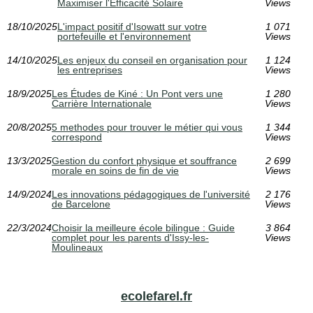
Maximiser l'Efficacité Solaire
Views
18/10/2025
L'impact positif d'Isowatt sur votre
1 071
portefeuille et l'environnement
Views
14/10/2025
Les enjeux du conseil en organisation pour
1 124
les entreprises
Views
18/9/2025
Les Études de Kiné : Un Pont vers une
1 280
Carrière Internationale
Views
20/8/2025
5 methodes pour trouver le métier qui vous
1 344
correspond
Views
13/3/2025
Gestion du confort physique et souffrance
2 699
morale en soins de fin de vie
Views
14/9/2024
Les innovations pédagogiques de l'université
2 176
de Barcelone
Views
22/3/2024
Choisir la meilleure école bilingue : Guide
3 864
complet pour les parents d'Issy-les-
Views
Moulineaux
ecolefarel.fr